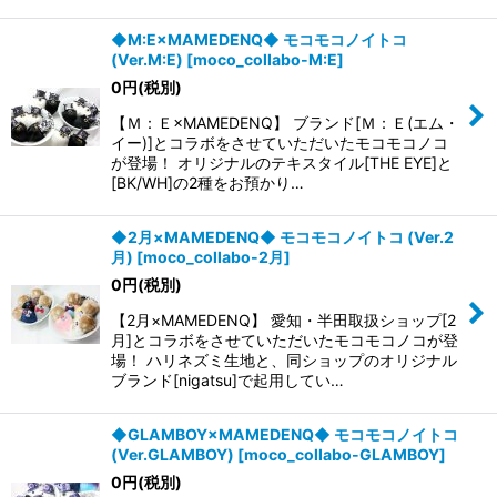
◆M:E×MAMEDENQ◆ モコモコノイトコ
(Ver.M:E)
[
moco_collabo-M:E
]
0
円
(税別)
【Ｍ：Ｅ×MAMEDENQ】 ブランド[Ｍ：Ｅ(エム・
イー)]とコラボをさせていただいたモコモコノコ
が登場！ オリジナルのテキスタイル[THE EYE]と
[BK/WH]の2種をお預かり…
◆2月×MAMEDENQ◆ モコモコノイトコ (Ver.2
月)
[
moco_collabo-2月
]
0
円
(税別)
【2月×MAMEDENQ】 愛知・半田取扱ショップ[2
月]とコラボをさせていただいたモコモコノコが登
場！ ハリネズミ生地と、同ショップのオリジナル
ブランド[nigatsu]で起用してい…
◆GLAMBOY×MAMEDENQ◆ モコモコノイトコ
(Ver.GLAMBOY)
[
moco_collabo-GLAMBOY
]
0
円
(税別)