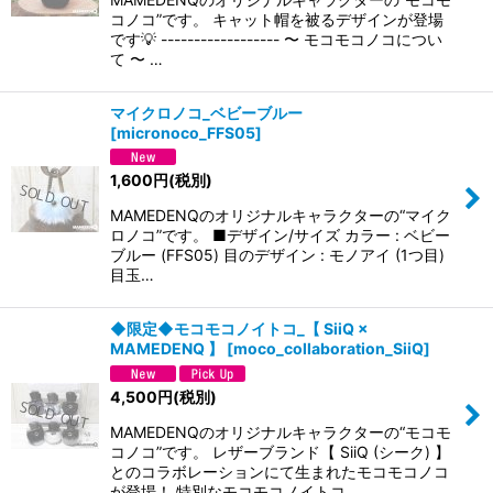
コノコ”です。 キャット帽を被るデザインが登場
です💡 ------------------ 〜 モコモコノコについ
て 〜 …
マイクロノコ_ベビーブルー
[
micronoco_FFS05
]
1,600
円
(税別)
MAMEDENQのオリジナルキャラクターの“マイク
ロノコ”です。 ■デザイン/サイズ カラー : ベビー
ブルー (FFS05) 目のデザイン : モノアイ (1つ目)
目玉…
◆限定◆モコモコノイトコ_【 SiiQ ×
MAMEDENQ 】
[
moco_collaboration_SiiQ
]
4,500
円
(税別)
MAMEDENQのオリジナルキャラクターの“モコモ
コノコ”です。 レザーブランド【 SiiQ (シーク) 】
とのコラボレーションにて生まれたモコモコノコ
が登場！ 特別なモコモコノイトコ…