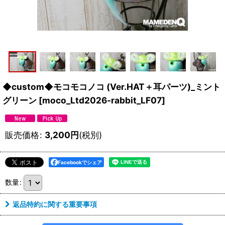
◆custom◆モコモコノコ (Ver.HAT＋耳パーツ)_ミント
グリーン
[
moco_Ltd2026-rabbit_LF07
]
販売価格
:
3,200
円
(税別)
Facebookでシェア
数量
:
返品特約に関する重要事項