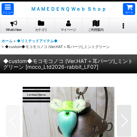
ＭＡＭＥＤＥＮＱ Ｗｅｂ Ｓｈｏｐ
メニュー
カート
What's New
カテゴリ
マイページ
ご利用案内
ホーム
>
◆リミテッドアイテム◆
>
◆custom◆モコモコノコ (Ver.HAT＋耳パーツ)_ミントグリーン
◆custom◆モコモコノコ (Ver.HAT＋耳パーツ)_ミント
グリーン
[
moco_Ltd2026-rabbit_LF07
]