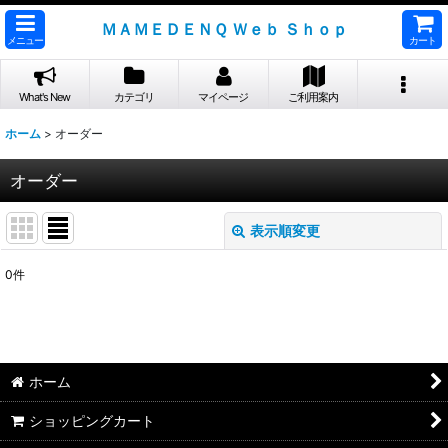
ＭＡＭＥＤＥＮＱ Ｗｅｂ Ｓｈｏｐ
メニュー
カート
What's New
カテゴリ
マイページ
ご利用案内
ホーム
>
オーダー
オーダー
表示順変更
閉じる
0
件
表示数
:
並び順
:
ホーム
絞り込む
ショッピングカート