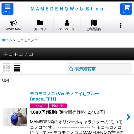
ＭＡＭＥＤＥＮＱ Ｗｅｂ Ｓｈｏｐ
メニュー
カート
What's New
カテゴリ
マイページ
ご利用案内
ホーム
>
モコモコノコ
モコモコノコ
表示順変更
閉じる
30
件
表示数
:
モコモコノコ (Ver.モノアイ)_ブルー
[
moco_FF11
]
並び順
:
1,680
円
(税別)
[
通常販売価格
:
2,400
円
]
絞り込む
MAMEDENQのオリジナルキャラクターの“モコモ
コノコ”です。 ------------------ 〜 モコモコノコ
について 〜 モコモコノコはMAMEDENQの主役の