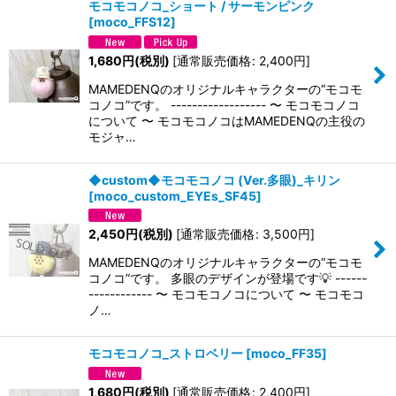
モコモコノコ_ショート / サーモンピンク
[
moco_FFS12
]
1,680
円
(税別)
[
通常販売価格
:
2,400
円
]
MAMEDENQのオリジナルキャラクターの“モコモ
コノコ”です。 ------------------ 〜 モコモコノコ
について 〜 モコモコノコはMAMEDENQの主役の
モジャ…
◆custom◆モコモコノコ (Ver.多眼)_キリン
[
moco_custom_EYEs_SF45
]
2,450
円
(税別)
[
通常販売価格
:
3,500
円
]
MAMEDENQのオリジナルキャラクターの“モコモ
コノコ”です。 多眼のデザインが登場です💡 ------
------------ 〜 モコモコノコについて 〜 モコモコ
ノ…
モコモコノコ_ストロベリー
[
moco_FF35
]
1,680
円
(税別)
[
通常販売価格
:
2,400
円
]