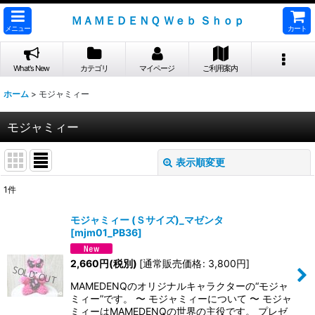
ＭＡＭＥＤＥＮＱ Ｗｅｂ Ｓｈｏｐ
メニュー
カート
What's New
カテゴリ
マイページ
ご利用案内
ホーム
>
モジャミィー
モジャミィー
表示順変更
閉じる
1
件
表示数
:
モジャミィー (Ｓサイズ)_マゼンタ
[
mjm01_PB36
]
並び順
:
2,660
円
(税別)
[
通常販売価格
:
3,800
円
]
絞り込む
MAMEDENQのオリジナルキャラクターの“モジャ
ミィー”です。 〜 モジャミィーについて 〜 モジャ
ミィーはMAMEDENQの世界の主役です。 プレゼ