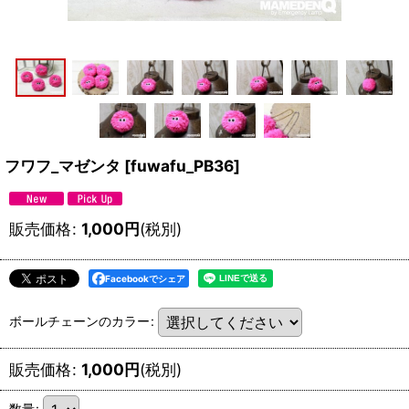
フワフ_マゼンタ
[
fuwafu_PB36
]
販売価格
:
1,000
円
(税別)
Facebookでシェア
ボールチェーンのカラー
:
販売価格
:
1,000
円
(税別)
数量
: