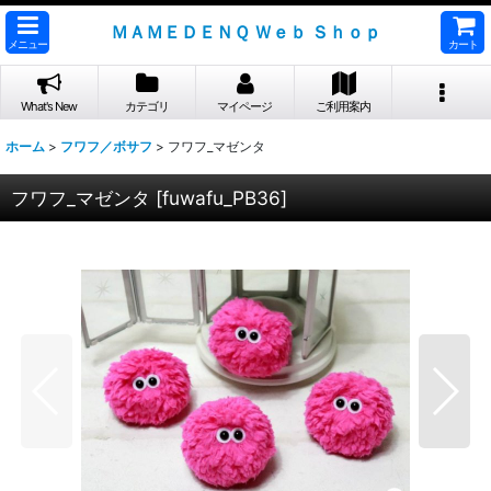
ＭＡＭＥＤＥＮＱ Ｗｅｂ Ｓｈｏｐ
メニュー
カート
What's New
カテゴリ
マイページ
ご利用案内
ホーム
>
フワフ／ボサフ
>
フワフ_マゼンタ
フワフ_マゼンタ
[
fuwafu_PB36
]