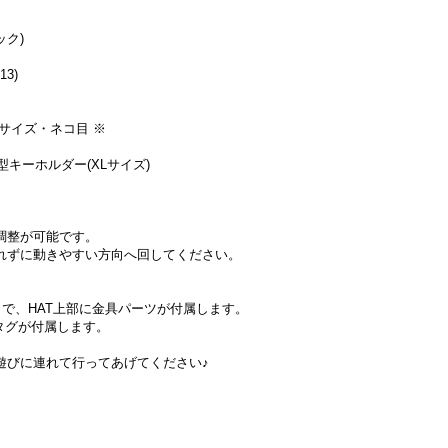
ック)
3)
Lサイズ・ネコ目 ※
型キーホルダー(XLサイズ)
調整が可能です。
れずに動きやすい方向へ回してください。
大きさで、HAT上部に金具パーツが付属します。
Qタグが付属します。
遊びに連れて行ってあげてください♪