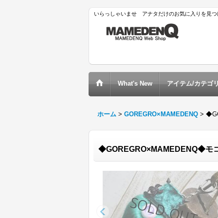
いらっしゃいませ アナタだけのお気に入りを見つけ
What's New
アイテム/カテゴ
ホーム
>
GOREGRO×MAMEDENQ
>
◆G
◆GOREGRO×MAMEDENQ◆モコ