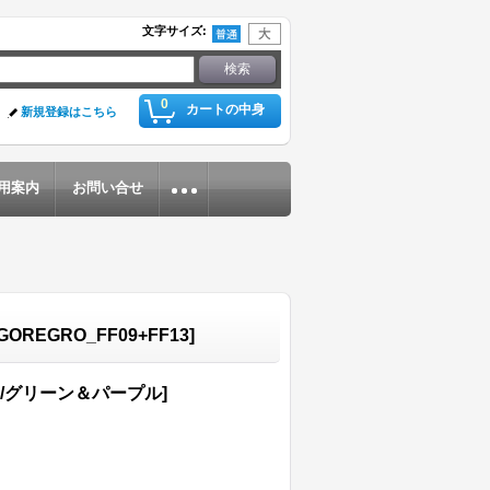
文字サイズ
:
0
カートの中身
新規登録はこちら
用案内
お問い合せ
-GOREGRO_FF09+FF13
]
om/グリーン＆パープル]