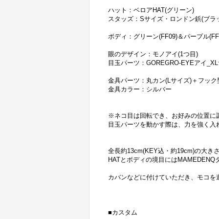
ハット：ベロアHAT(グリーン)
スタッズ：Sサイズ・ロンドン鋲(ブラ
ボディ：グリーン(FF09)＆パープル(FF1
眼のデザイン：モノアイ(1つ目)
目玉パーツ：GOREGRO-EYEアイ_X
金具パーツ：丸カン(Lサイズ)＋フック
金具カラー：シルバー
※ネコ目は回転でき、お好みの位置に
目玉パーツを動かす際は、力を強く入
全長約13cm(KEY込・約19cm)の
HATとボディの境目にはMAMEDEN
カバンなどに付けていただき、モコを
■カスタム