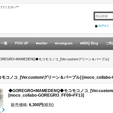
てください^^
ログイン
リ一覧
PICK UP
■twitter
■instagram
■MDQ Blog
ご利
OREGRO×MAMEDENQ◆モコモコノコ_[Ver.custom/グリーン＆パープル]
モコノコ_[Ver.custom/グリーン＆パープル]
[
moco_collabo
◆GOREGRO×MAMEDENQ◆モコモコノコ_[Ver.cust
[
moco_collabo-GOREGRO_FF09+FF13
]
販売価格
:
6,300円
(税別)