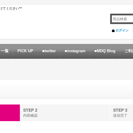
てください^^
ログイン
リ一覧
PICK UP
■twitter
■instagram
■MDQ Blog
ご利
STEP 2
STEP 3
内容確認
送信完了