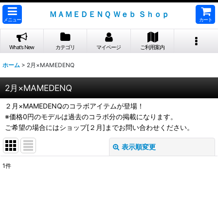
ＭＡＭＥＤＥＮＱ Ｗｅｂ Ｓｈｏｐ
メニュー
カート
What's New
カテゴリ
マイページ
ご利用案内
ホーム
>
2月×MAMEDENQ
2月×MAMEDENQ
２月×MAMEDENQのコラボアイテムが登場！
※価格0円のモデルは過去のコラボ分の掲載になります。
ご希望の場合にはショップ[２月]までお問い合わせください。
表示順変更
閉じる
1
件
表示数
:
並び順
: